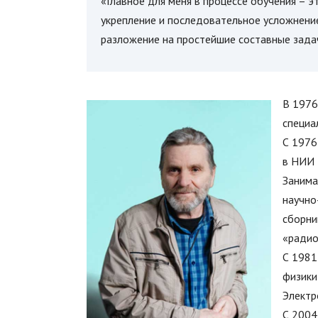
«Главное для меня в процессе обучения – э
укрепление и последовательное усложнени
разложение на простейшие составные зада
В 1976
специа
С 1976
в НИИ 
Занима
научно
сборни
«радио
С 1981
физики
Электр
С 2004