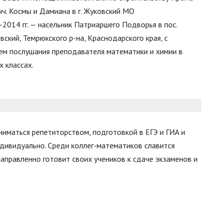
учч. Космы и Дамиана в г. Жуковский МО
-2014 гг. — насельник Патриаршего Подворья в пос.
вский, Темрюкского р-на, Краснодарского края, с
ем послушания преподавателя математики и химии в
 классах.
аниматься репетиторством, подготовкой в ЕГЭ и ГИА и
ндивидуально. Среди коллег-математиков славится
аправленно готовит своих учеников к сдаче экзаменов и