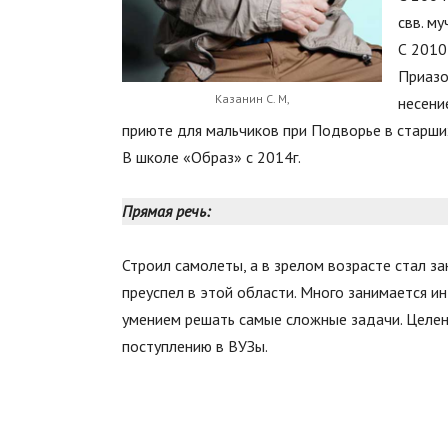
свв. м
С 2010
Приазо
Казанин С. М,
несени
приюте для мальчиков при Подворье в старших
В школе «Образ» с 2014г.
Прямая речь:
Строил самолеты, а в зрелом возрасте стал з
преуспел в этой области. Много занимается и
умением решать самые сложные задачи. Целен
поступлению в ВУЗы.