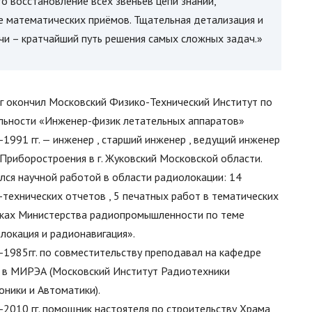
то восстановление всех звеньев цепи знаний,
е математических приёмов. Тщательная детализация и
чи – кратчайший путь решения самых сложных задач.»
г окончил Московский Физико-Технический Институт по
льности «Инженер-физик летательных аппаратов»
-1991 гг. — инженер , старший инженер , ведущий инженер
Приборостроения в г. Жуковский Московской области.
лся научной работой в области радиолокации: 14
-технических отчетов , 5 печатных работ в тематических
ках Министерства радиопромышленности по теме
локация и радионавигация».
-1985гг. по совместительству преподавал на кафедре
 в МИРЭА (Московский Институт Радиотехники
оники и Автоматики).
-2010 гг. помощник настоятеля по строительству Храма