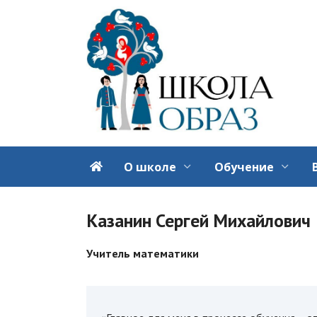
Перейти
к
содержанию
О школе
Обучение
Казанин Сергей Михайлович
Учитель математики