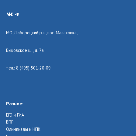
VK
Telegram
МО, Люберецкий р-н, пос. Малаховка,
Быковское ш., д. 7а
тел.: 8 (495) 501-20-09
Разное:
ЕГЭ и ГИА
ВПР
Олимпиады и НПК