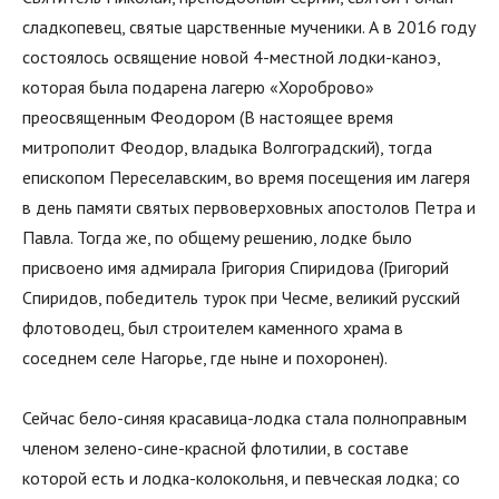
сладкопевец, святые царственные мученики. А в 2016 году
состоялось освящение новой 4-местной лодки-каноэ,
которая была подарена лагерю «Хороброво»
преосвященным Феодором (В настоящее время
митрополит Феодор, владыка Волгоградский), тогда
епископом Переселавским, во время посещения им лагеря
в день памяти святых первоверховных апостолов Петра и
Павла. Тогда же, по общему решению, лодке было
присвоено имя адмирала Григория Спиридова (Григорий
Спиридов, победитель турок при Чесме, великий русский
флотоводец, был строителем каменного храма в
соседнем селе Нагорье, где ныне и похоронен).
Сейчас бело-синяя красавица-лодка стала полноправным
членом зелено-сине-красной флотилии, в составе
которой есть и лодка-колокольня, и певческая лодка; со