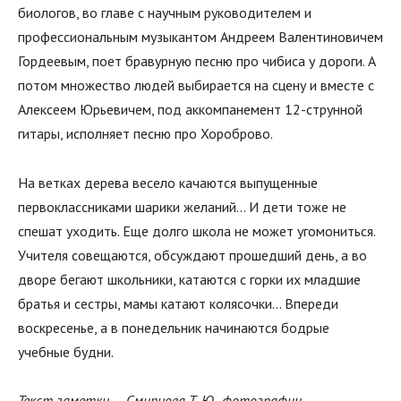
биологов, во главе с научным руководителем и
профессиональным музыкантом Андреем Валентиновичем
Гордеевым, поет бравурную песню про чибиса у дороги. А
потом множество людей выбирается на сцену и вместе с
Алексеем Юрьевичем, под аккомпанемент 12-струнной
гитары, исполняет песню про Хороброво.
На ветках дерева весело качаются выпущенные
первоклассниками шарики желаний… И дети тоже не
спешат уходить. Еще долго школа не может угомониться.
Учителя совещаются, обсуждают прошедший день, а во
дворе бегают школьники, катаются с горки их младшие
братья и сестры, мамы катают колясочки… Впереди
воскресенье, а в понедельник начинаются бодрые
учебные будни.
Текст заметки — Смирнова Т. Ю., фотографии —