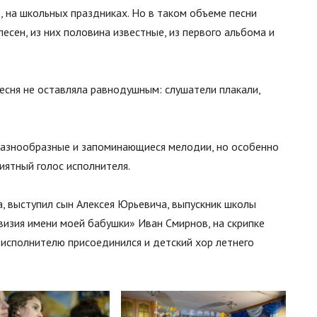
е, на школьных праздниках. Но в таком объеме песни
песен, из них половина известные, из первого альбома и
песня не оставляла равнодушным: слушатели плакали,
 разнообразные и запоминающиеся мелодии, но особенно
иятный голос исполнителя.
а, выступил сын Алексея Юрьевича, выпускник школы
визия имени моей бабушки» Иван Смирнов, на скрипке
 к исполнителю присоединился и детский хор летнего