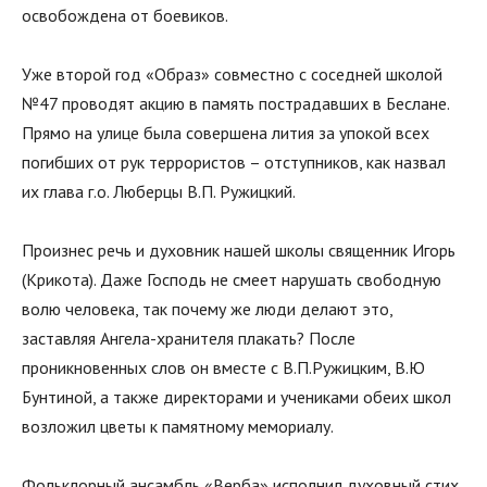
освобождена от боевиков.
Уже второй год «Образ» совместно с соседней школой
№47 проводят акцию в память пострадавших в Беслане.
Прямо на улице была совершена лития за упокой всех
погибших от рук террористов – отступников, как назвал
их глава г.о. Люберцы В.П. Ружицкий.
Произнес речь и духовник нашей школы священник Игорь
(Крикота). Даже Господь не смеет нарушать свободную
волю человека, так почему же люди делают это,
заставляя Ангела-хранителя плакать? После
проникновенных слов он вместе с В.П.Ружицким, В.Ю
Бунтиной, а также директорами и учениками обеих школ
возложил цветы к памятному мемориалу.
Фольклорный ансамбль «Верба» исполнил духовный стих