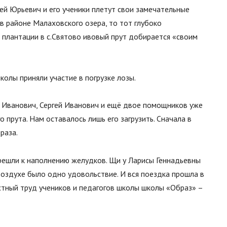
сей Юрьевич и его ученики плетут свои замечательные
 в районе Малаховского озера, то тот глубоко
с плантации в с.Святово ивовый прут добирается «своим
колы приняли участие в погрузке лозы.
 Иванович, Сергей Иванович и ещё двое помощников уже
 прута. Нам оставалось лишь его загрузить. Сначала в
раза.
перешли к наполнению желудков. Щи у Ларисы Геннадьевны
воздухе было одно удовольствие. И вся поездка прошла в
естный труд учеников и педагогов школы школы «Образ» –