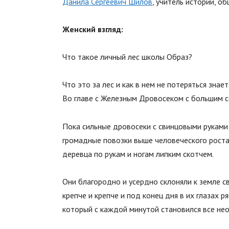
Данила Сергеевич Шилов
, учитель истории, о
Женский взгляд:
Что такое личный лес школы Образ?
Что это за лес и как в нем не потеряться зна
Во главе с Железным Дровосеком с большим с
Пока сильные дровосеки с свинцовыми руками
громадные повозки выше человеческого роста
деревца по рукам и ногам липким скотчем.
Они благородно и усердно склоняли к земле св
крепче и крепче и под конец дня в их глазах 
который с каждой минутой становился все нео