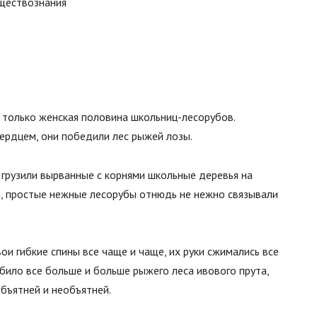
бществознания
ет только женская половина школьниц-лесорубов.
ердцем, они победили лес рыжей лозы.
 грузили вырванные с корнями школьные деревья на
, простые нежные лесорубы отнюдь не нежно связывали
ои гибкие спины все чаще и чаще, их руки сжимались все
рябило все больше и больше рыжего леса ивового прута,
бъятней и необъятней.