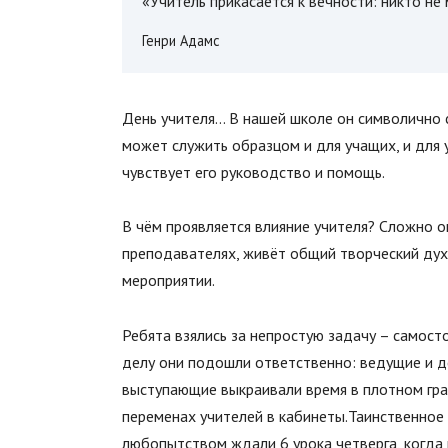
«Учитель прикасается к вечности: никто не 
Генри Адамс
День учителя… В нашей школе он символично 
может служить образцом и для учащих, и для у
чувствует его руководство и помощь.
В чём проявляется влияние учителя? Сложно о
преподавателях, живёт общий творческий дух
мероприятии.
Ребята взялись за непростую задачу – самост
делу они подошли ответственно: ведущие и д
выступающие выкраивали время в плотном гра
переменах учителей в кабинеты.Таинственное
любопытством ждали 6 урока четверга, когда 