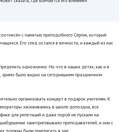
может сказать, где кончается его влияние».
соотнесён с памятью преподобного Сергия, который
чащихся. Его след остался в вечности, и каждый из нас
пределить однозначно. Но что в наших детях, как и в
, зримо было видно на сегодняшнем праздничном
оятельно организовать концерт в подарок учителям. К
екораторы засиживались в школе допоздна, все
фике для репетиций и даже порой не пускали на
 шабуршение заинтриговывало преподавателей, и они с
их должны были пригласить в зал.