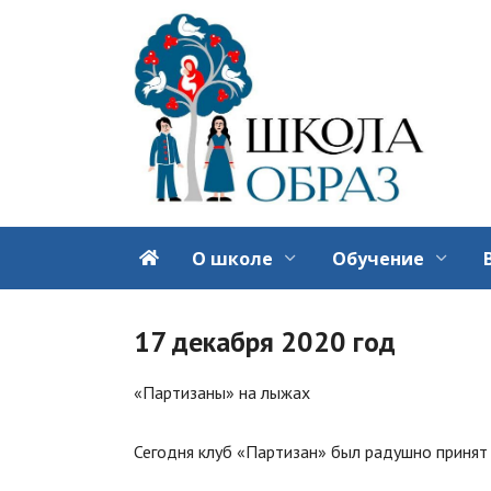
Перейти
к
содержанию
О школе
Обучение
17 декабря 2020 год
«Партизаны» на лыжах
⠀
Сегодня клуб «Партизан» был радушно принят 
⠀