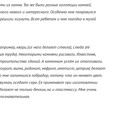
и из камня. Так же были разные коллекции камней,
много нового и интересного. Особенно мне понравился
решили лизнуть. Всем ребятам и мне поездка в музей
апример, кварц (из него делают стекла), слюда (её
удия труда). Некоторыми камнями рисовали. Известняк,
строительства зданий. А каменным углём их отапливали.
азурит, яшма, родонит, нефрит, аметист, цетрин) делают
го мне запомнился лабрадор, потому что он меняет цвет.
 вулкан, оседает сера. Её применяют при изготовлении
делают не только бензин, но и пластмассу. Мне очень
 познавательная.