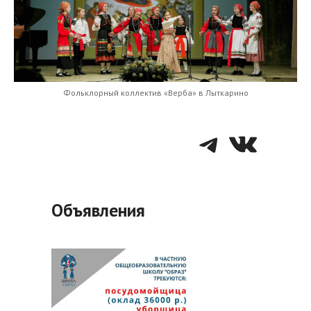
Фольклорный коллектив «Верба» в Лыткарино
Telegra
VK
Объявления