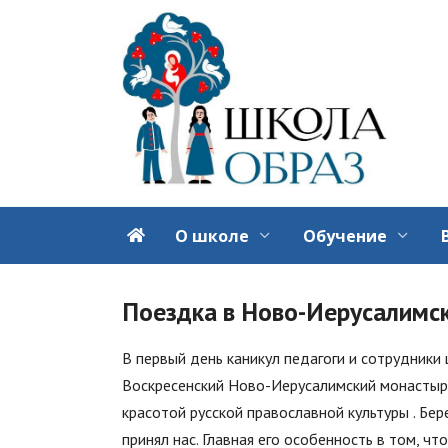
Перейти
к
содержанию
О школе
Обучение
Поездка в Ново-Иерусалимс
В первый день каникул педагоги и сотрудник
Воскресенский Ново-Иерусалимский монастырь
красотой русской православной культуры . Б
принял нас. Главная его особенность в том, ч