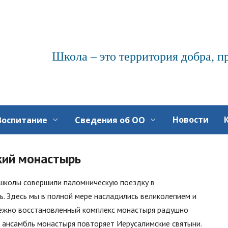
Школа – это территория добра, п
Новости
Воспитание
Сведения об ОО
кий монастырь
и школы совершили паломническую поездку в
. Здесь мы в полной мере насладились великолепием и
ережно восстановленный комплекс монастыря радушно
то ансамбль монастыря повторяет Иерусалимские святыни.