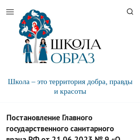
Перейти
к
содержанию
Школа – это территория добра, правды
и красоты
Постановление Главного
государственного санитарного
врача РФ от 21.06.2023 № 9 «О