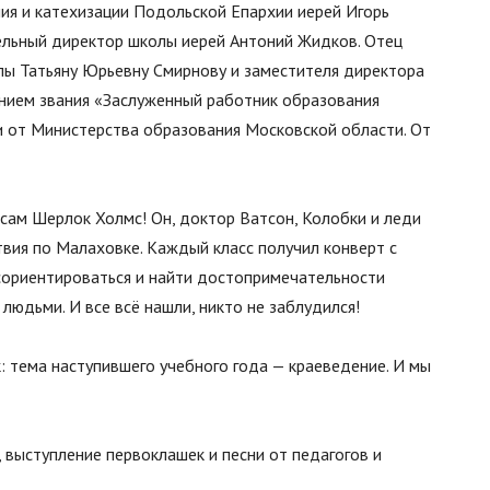
ия и катехизации Подольской Епархии иерей Игорь
тельный директор школы иерей Антоний Жидков. Отец
лы Татьяну Юрьевну Смирнову и заместителя директора
ением звания «Заслуженный работник образования
и от Министерства образования Московской области. От
 сам Шерлок Холмс! Он, доктор Ватсон, Колобки и леди
вия по Малаховке. Каждый класс получил конверт с
сориентироваться и найти достопримечательности
людьми. И все всё нашли, никто не заблудился!
к: тема наступившего учебного года — краеведение. И мы
 выступление первоклашек и песни от педагогов и