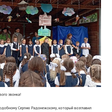
вого звонка!
подобному Сергию Радонежскому, который возглавил