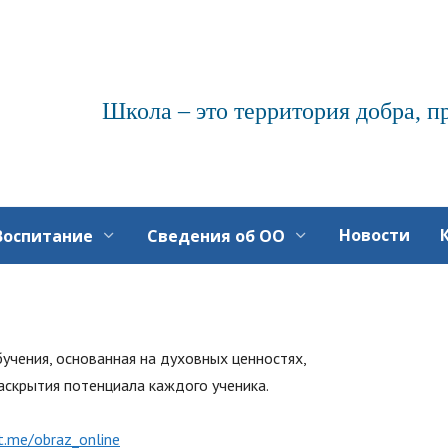
Школа – это территория добра, п
Новости
Воспитание
Сведения об ОО
учения, основанная на духовных ценностях,
аскрытия потенциала каждого ученика.
/t.me/obraz_online