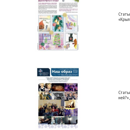
Стать
«Крыл
Стать
ней?»,