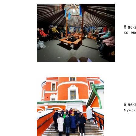
8 дек
кочев
8 дек
мужск