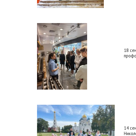
18 се
профо
14 се
Никол