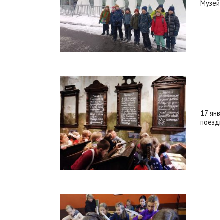
Музей
17 ян
поезд