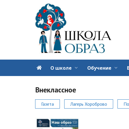
Перейти
к
содержанию
О школе
Обучение
Внеклассное
Газета
Лагерь Хороброво
По