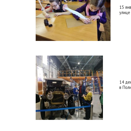
15 ян
улице
14 дек
в Пол